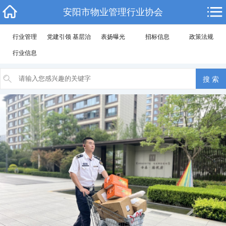
安阳市物业管理行业协会
行业管理
党建引领 基层治理
表扬曝光
招标信息
政策法规
行业信息