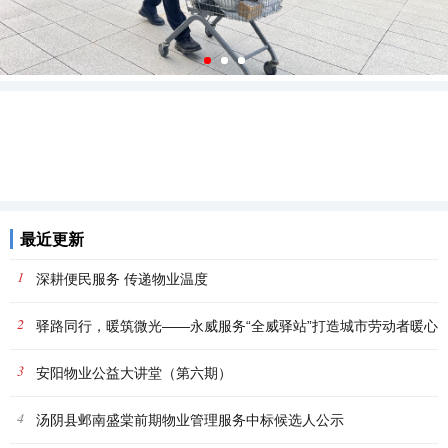
最近更新
1
深耕便民服务 传递物业温度
2
驿路同行，暖筑微光——永威服务“全威驿站”打造城市劳动者暖心
3
港湾
安阳物业公益大讲堂（第六期）
4
汤阴县邺南盛棠前期物业管理服务中标候选人公示